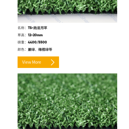
名称：
TS-跑道用草
草高：
12-20mm
磅重：
4400/5500
颜色：
嫩绿、橄榄绿等
View More