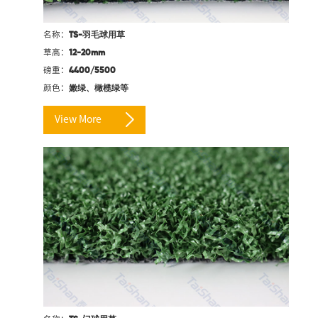
名称：
TS-羽毛球用草
草高：
12-20mm
磅重：
4400/5500
颜色：
嫩绿、橄榄绿等
View More