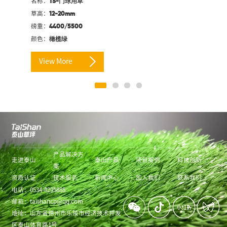
名称：
TS-门球用草
草高：
12-20mm
磅重：
4400/5500
颜色：
橄榄绿
View More
产品解决方
走进泰山
泰山产品
项目案例
科技创新
案
资质认证
技术服务
新闻中心
加入我们
联系我们
电话：
0534-6295888
邮箱：
taishancp@qq.com
地址：
山东省德州市乐陵市经济技术开发
区泰山体育路1号