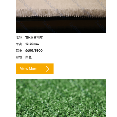
名称：
TS-滑雪用草
草高：
12-20mm
磅重：
4400/5500
颜色：
白色
View More